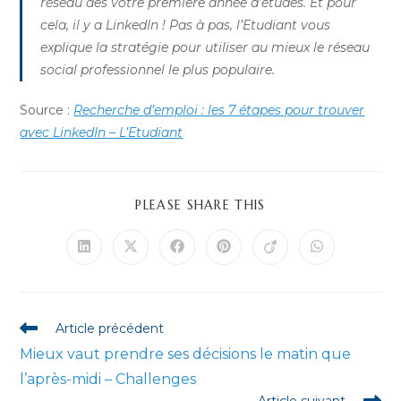
réseau dès votre premiere année d’études. Et pour
cela, il y a LinkedIn ! Pas à pas, l’Etudiant vous
explique la stratégie pour utiliser au mieux le réseau
social professionnel le plus populaire.
Source :
Recherche d’emploi : les 7 étapes pour trouver
avec LinkedIn – L’Etudiant
PARTAGER
PLEASE SHARE THIS
CE
CONTENU
Ouvrir
Ouvrir
Ouvrir
Ouvrir
Ouvrir
Ouvrir
dans
dans
dans
dans
dans
dans
une
une
une
une
une
une
autre
autre
autre
autre
autre
autre
fenêtre
fenêtre
fenêtre
fenêtre
fenêtre
fenêtre
Read
Article précédent
more
Mieux vaut prendre ses décisions le matin que
articles
l’après-midi – Challenges
Article suivant