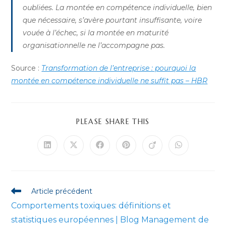
oubliées. La montée en compétence individuelle, bien
que nécessaire, s’avère pourtant insuffisante, voire
vouée à l’échec, si la montée en maturité
organisationnelle ne l’accompagne pas.
Source :
Transformation de l’entreprise : pourquoi la
montée en compétence individuelle ne suffit pas – HBR
PARTAGER
PLEASE SHARE THIS
CE
CONTENU
Ouvrir
Ouvrir
Ouvrir
Ouvrir
Ouvrir
Ouvrir
dans
dans
dans
dans
dans
dans
une
une
une
une
une
une
autre
autre
autre
autre
autre
autre
fenêtre
fenêtre
fenêtre
fenêtre
fenêtre
fenêtre
Read
Article précédent
more
Comportements toxiques: définitions et
articles
statistiques européennes | Blog Management de