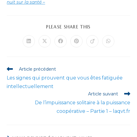
nuit sur la santé –
PARTAGER
PLEASE SHARE THIS
CE
CONTENU
Ouvrir
Ouvrir
Ouvrir
Ouvrir
Ouvrir
Ouvrir
dans
dans
dans
dans
dans
dans
une
une
une
une
une
une
autre
autre
autre
autre
autre
autre
fenêtre
fenêtre
fenêtre
fenêtre
fenêtre
fenêtre
Read
Article précédent
more
Les signes qui prouvent que vous êtes fatiguée
articles
intellectuellement
Article suivant
De l’impuissance solitaire à la puissance
coopérative – Partie 1 – laqvt.fr