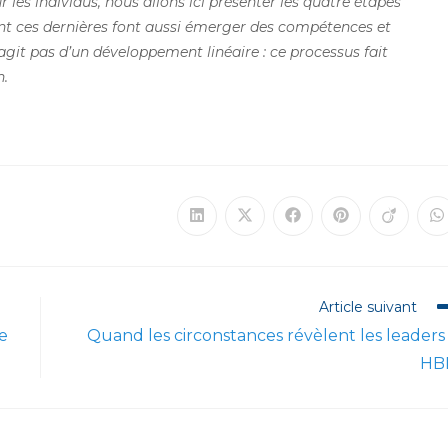
 les individus, nous allons ici présenter les quatre étapes
ont ces dernières font aussi émerger des compétences et
 s’agit pas d’un développement linéaire : ce processus fait
n.
Ouvrir
Ouvrir
Ouvrir
Ouvrir
Ouvrir
O
dans
dans
dans
dans
dans
d
une
une
une
une
une
u
autre
autre
autre
autre
autre
a
fenêtre
fenêtre
fenêtre
fenêtre
fenêtre
f
Article suivant
e
Quand les circonstances révèlent les leaders
HB