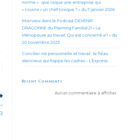
norme » : que risque une entreprise qui
« couvre » un chef toxique ? » du 7 janvier 2026
Interview dans le Podcast DEVENIR
DRAGONNE du Planning Familial 21 « La
Ménopause au travail: Qui est concerné.e? » du
20 novembre 2025
Concilier vie personnelle et travail : le fléau
silencieux qui frappe les cadres – L’Express
uvrir
ans
ne
Recent Comments
utre
enêtre
Aucun commentaire à afficher.
 –
R