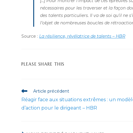
[…] Pour montrer l’impact de ces épreuves sur
nécessaires pour les traverser et la façon d
des talents particuliers. Il va de soi qu’il ne
l’objet de nombreuses boucles de rétroactio
Source :
La résilience, révélatrice de talents – HBR
PARTAGER
PLEASE SHARE THIS
CE
CONTENU
Read
Article précédent
more
Réagir face aux situations extrêmes : un modèl
articles
d’action pour le dirigeant – HBR