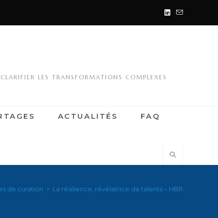
 CLARIFIER LES TRANSFORMATIONS COMPLEXES
RTAGES
ACTUALITÉS
FAQ
les de curation
>
La résilience, révélatrice de talents – HBR