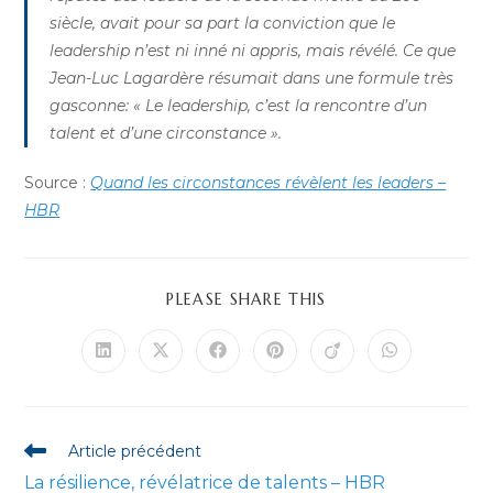
siècle, avait pour sa part la conviction que le
leadership n’est ni inné ni appris, mais révélé. Ce que
Jean-Luc Lagardère résumait dans une formule très
gasconne: « Le leadership, c’est la rencontre d’un
talent et d’une circonstance ».
Source :
Quand les circonstances révèlent les leaders –
HBR
PARTAGER
PLEASE SHARE THIS
CE
CONTENU
Ouvrir
Ouvrir
Ouvrir
Ouvrir
Ouvrir
Ouvrir
dans
dans
dans
dans
dans
dans
une
une
une
une
une
une
autre
autre
autre
autre
autre
autre
fenêtre
fenêtre
fenêtre
fenêtre
fenêtre
fenêtre
Read
Article précédent
more
La résilience, révélatrice de talents – HBR
articles