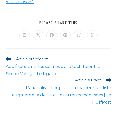
a-t-elle sonné ?
PARTAGER
PLEASE SHARE THIS
CE
CONTENU
Ouvrir
Ouvrir
Ouvrir
Ouvrir
Ouvrir
Ouvrir
dans
dans
dans
dans
dans
dans
une
une
une
une
une
une
autre
autre
autre
autre
autre
autre
fenêtre
fenêtre
fenêtre
fenêtre
fenêtre
fenêtre
Read
Article précédent
more
Aux États-Unis, les salariés de la tech fuient la
articles
Silicon Valley – Le Figaro
Article suivant
Rationaliser l’hôpital à la manière fordiste
augmente la dette et les erreurs médicales | Le
HuffPost