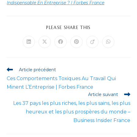
Indispensable En Entreprise ? | Forbes France
PARTAGER
PLEASE SHARE THIS
CE
CONTENU
Ouvrir
Ouvrir
Ouvrir
Ouvrir
Ouvrir
Ouvrir
dans
dans
dans
dans
dans
dans
une
une
une
une
une
une
autre
autre
autre
autre
autre
autre
fenêtre
fenêtre
fenêtre
fenêtre
fenêtre
fenêtre
Read
Article précédent
more
Ces Comportements Toxiques Au Travail Qui
articles
Minent L’Entreprise | Forbes France
Article suivant
Les 37 pays les plus riches, les plus sains, les plus
heureux et les plus prospères du monde –
Business Insider France