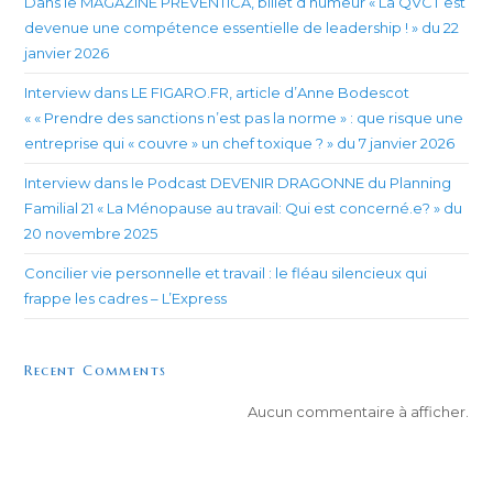
Dans le MAGAZINE PREVENTICA, billet d’humeur « La QVCT est
devenue une compétence essentielle de leadership ! » du 22
janvier 2026
Interview dans LE FIGARO.FR, article d’Anne Bodescot
« « Prendre des sanctions n’est pas la norme » : que risque une
entreprise qui « couvre » un chef toxique ? » du 7 janvier 2026
Interview dans le Podcast DEVENIR DRAGONNE du Planning
Familial 21 « La Ménopause au travail: Qui est concerné.e? » du
20 novembre 2025
Concilier vie personnelle et travail : le fléau silencieux qui
frappe les cadres – L’Express
Recent Comments
Aucun commentaire à afficher.