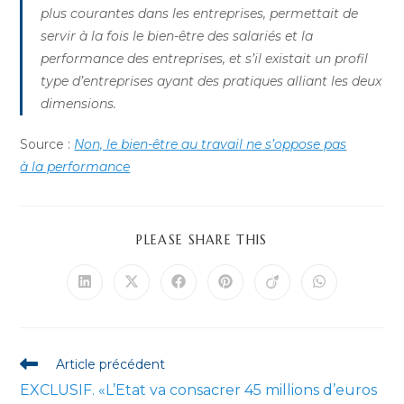
plus courantes dans les entreprises, permettait de
servir à la fois le bien-être des salariés et la
performance des entreprises, et s’il existait un profil
type d’entreprises ayant des pratiques alliant les deux
dimensions.
Source :
Non, le bien-être au travail ne s’oppose pas
à la performance
PARTAGER
PLEASE SHARE THIS
CE
CONTENU
Ouvrir
Ouvrir
Ouvrir
Ouvrir
Ouvrir
Ouvrir
dans
dans
dans
dans
dans
dans
une
une
une
une
une
une
autre
autre
autre
autre
autre
autre
fenêtre
fenêtre
fenêtre
fenêtre
fenêtre
fenêtre
Read
Article précédent
more
EXCLUSIF. «L’Etat va consacrer 45 millions d’euros
articles