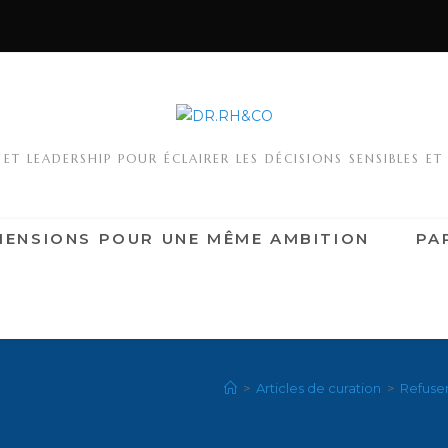
T LEADERSHIP POUR ÉCLAIRER LES DÉCISIONS SENSIBLES ET
MENSIONS POUR UNE MÊME AMBITION
PA
>
Articles de curation
>
Refuser