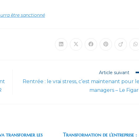
ourra être sanctionné
Ouvrir
Ouvrir
Ouvrir
Ouvrir
Ouvrir
O
dans
dans
dans
dans
dans
d
une
une
une
une
une
u
autre
autre
autre
autre
autre
a
fenêtre
fenêtre
fenêtre
fenêtre
fenêtre
f
Article suivant
nt
Rentrée : le vrai stress, c’est maintenant pour l
R
managers – Le Figa
va transformer les
Transformation de l’entreprise :