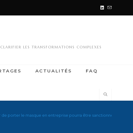
 CLARIFIER LES TRANSFORMATIONS COMPLEXES
RTAGES
ACTUALITÉS
FAQ
 de porter le masque en entreprise pourra être sanctionné – Le Figa