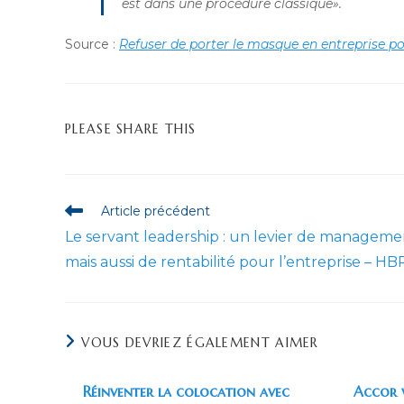
est dans une procédure classique».
Source :
Refuser de porter le masque en entreprise p
PARTAGER
PLEASE SHARE THIS
CE
CONTENU
Read
Article précédent
more
Le servant leadership : un levier de manageme
articles
mais aussi de rentabilité pour l’entreprise – HB
VOUS DEVRIEZ ÉGALEMENT AIMER
Réinventer la colocation avec
Accor 