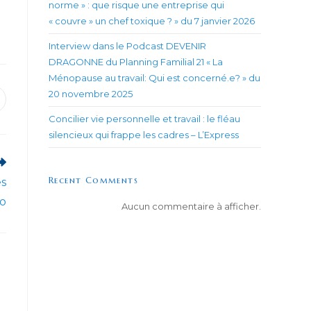
norme » : que risque une entreprise qui
« couvre » un chef toxique ? » du 7 janvier 2026
Interview dans le Podcast DEVENIR
DRAGONNE du Planning Familial 21 « La
Ménopause au travail: Qui est concerné.e? » du
20 novembre 2025
uvrir
ans
Concilier vie personnelle et travail : le fléau
ne
utre
silencieux qui frappe les cadres – L’Express
enêtre
Recent Comments
es
ro
Aucun commentaire à afficher.