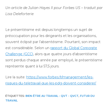
Un article de Julian Hayes II pour Forbes US – traduit par
Lisa Deleforterie
Le présentéisme est depuis longtemps un sujet de
préoccupation pour les dirigeants et les organisations,
souvent éclipsé par l’absentéisme. Pourtant, son impact
est considérable. Selon un
rapport du Global Corporate
Challenge (GCC)
, alors que quatre jours d’absentéisme
sont perdus chaque année par employé, le présentéisme
représente quant à lui 57,5 jours.
Lire la suite:
https://www.forbes.fr/management/les-
risques-du-teletravail-que-les-pdg-doivent-considerer/
ÉTIQUETTES
:
BIEN-ÊTRE AU TRAVAIL - QVT - QVCT
,
FUTUR DU
TRAVAIL