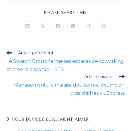
PARTAGER
PLEASE SHARE THIS
CE
CONTENU
Ouvrir
Ouvrir
Ouvrir
Ouvrir
Ouvrir
Ouvrir
dans
dans
dans
dans
dans
dans
une
une
une
une
une
une
autre
autre
autre
autre
autre
autre
fenêtre
fenêtre
fenêtre
fenêtre
fenêtre
fenêtre
Read
Article précédent
more
Le Swatch Group ferme ses espaces de coworking
articles
et crée la discorde – RTS
Article suivant
Management : le malaise des cadres résumé en
trois chiffres – L’Express
VOUS DEVRIEZ ÉGALEMENT AIMER