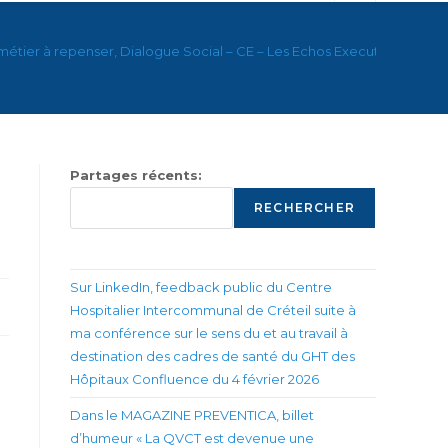
métier à repenser, Dialogue Social – CE – Les Echos Executives
Partages récents:
RECHERCHER
Sur LinkedIn, feedback public du Centre
Hospitalier Intercommunal de Créteil suite à
ma conférence sur le sens du et au travail à
destination des cadres de santé du GHT des
Hôpitaux Confluence du 4 février 2026
Dans le MAGAZINE PREVENTICA, billet
d’humeur « La QVCT est devenue une