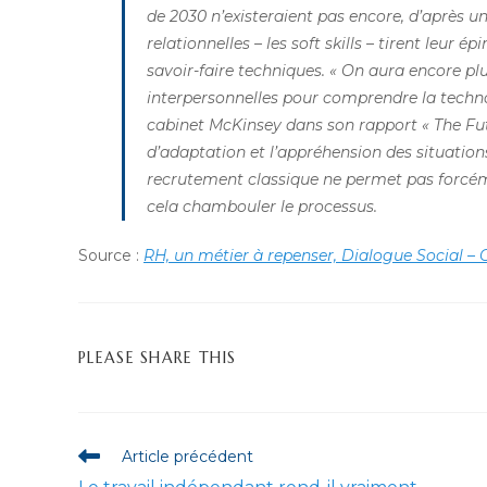
de 2030 n’existeraient pas encore, d’après 
relationnelles – les soft skills – tirent leur
savoir-faire techniques. « On aura encore p
interpersonnelles pour comprendre la technol
cabinet McKinsey dans son rapport « The Futur
d’adaptation et l’appréhension des situation
recrutement classique ne permet pas forcém
cela chambouler le processus.
Source :
RH, un métier à repenser, Dialogue Social – 
PARTAGER
PLEASE SHARE THIS
CE
CONTENU
Read
Article précédent
more