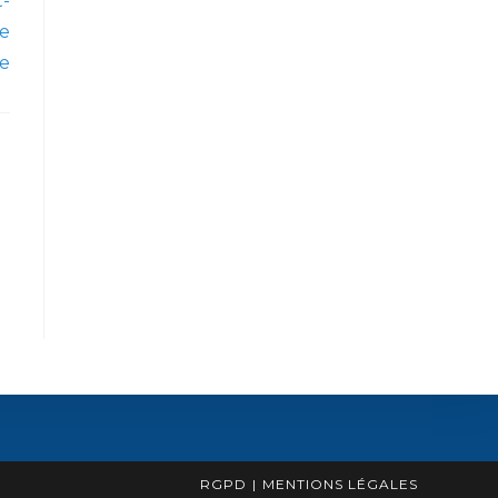
t-
re
le
RGPD
MENTIONS LÉGALES