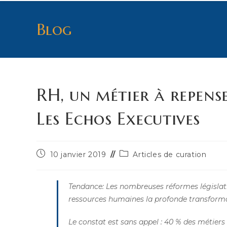
Blog
RH, un métier à repense
Les Echos Executives
Publication
Post
10 janvier 2019
Articles de curation
publiée :
category:
Tendance: Les nombreuses réformes législativ
ressources humaines la profonde transformat
Le constat est sans appel : 40 % des métiers