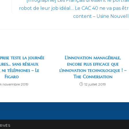
[Infographie] Les Français dressent le portrai
robot de leur job idéal… Le CAC 40 ne va pas êt
content – Usine Nouvel
prise teste la journée
L’innovation managériale,
ures… sans réseaux
encore plus efficace que
 ni téléphones – Le
l’innovation technologique ! –
Figaro
The Conversation
4 novembre 2019
12 juillet 2019
ERVÉS