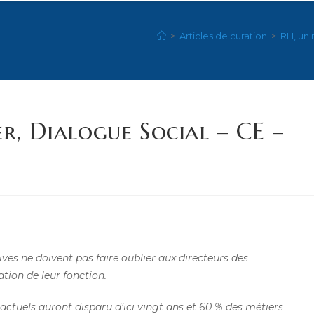
>
Articles de curation
>
RH, un 
r, Dialogue Social – CE –
es ne doivent pas faire oublier aux directeurs des
ion de leur fonction.
 actuels auront disparu d’ici vingt ans et 60 % des métiers