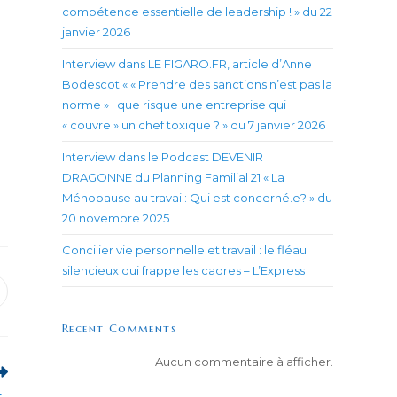
compétence essentielle de leadership ! » du 22
janvier 2026
Interview dans LE FIGARO.FR, article d’Anne
Bodescot « « Prendre des sanctions n’est pas la
norme » : que risque une entreprise qui
« couvre » un chef toxique ? » du 7 janvier 2026
Interview dans le Podcast DEVENIR
DRAGONNE du Planning Familial 21 « La
Ménopause au travail: Qui est concerné.e? » du
20 novembre 2025
Concilier vie personnelle et travail : le fléau
silencieux qui frappe les cadres – L’Express
uvrir
ans
ne
Recent Comments
utre
enêtre
Aucun commentaire à afficher.