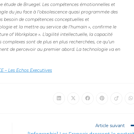
une étude de Bruegel. Les compétences émotionnelles et
 épingle du jeu face à l’obsolescence quasi programmée des
lus besoin de compétences conceptuelles et
ogie et la mettre au service de l’humain », confirme le
e of Workplace ». L’agilité intellectuelle, la capacité
s complexes sont de plus en plus recherchées, ce qu’un
ent de percevoir au premier abord. La technologie va en
CE – Les Echos Executives
Ouvrir
Ouvrir
Ouvrir
Ouvrir
Ouvrir
O
dans
dans
dans
dans
dans
d
une
une
une
une
une
u
autre
autre
autre
autre
autre
a
fenêtre
fenêtre
fenêtre
fenêtre
fenêtre
f
Article suivant