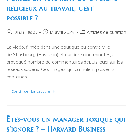
Stéphanie
religieux au travail, c’est
Carpentier,
En
possible ?
Ligne
Le
17
Avril
Auteur/autrice
Publication
Post
DR.RH&CO
13 avril 2024
Articles de curation
2024
de
publiée :
category:
la
La vidéo, filmée dans une boutique du centre-ville
publication :
de Strasbourg (Bas-Rhin) et qui dure cinq minutes, a
provoqué nombre de commentaires depuis jeudi sur les
réseaux sociaux. Ces images, qui cumulent plusieurs
centaines…
Porter
Continuer La Lecture
Un
Vêtement
Ou
Un
Signe
Religieux
Êtes-vous un manager toxique qui
Au
Travail,
s’ignore ? – Harvard Business
C’est