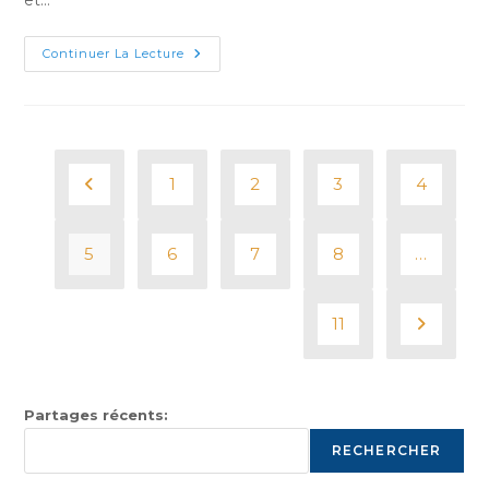
Managers,
Continuer La Lecture
Comment
Surmonter
L’excès
De
Sollicitations
Professionnelles
–
Harvard
1
2
3
4
Business
Go to the previous page
Review
France
5
6
7
8
…
11
Aller à 
Partages récents:
RECHERCHER