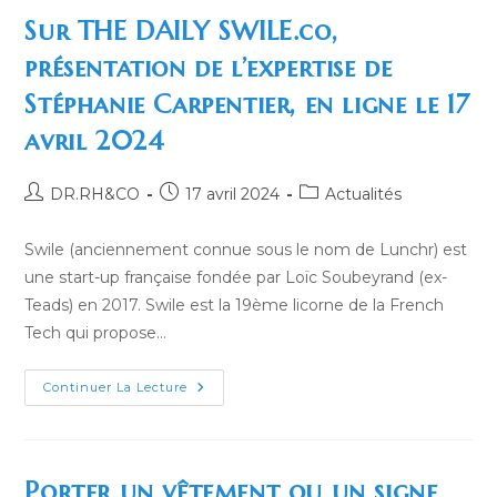
T-
On
Sur THE DAILY SWILE.co,
Oublié
Les
présentation de l’expertise de
Fondamentaux
Du
Stéphanie Carpentier, en ligne le 17
Management
?
–
avril 2024
Forbes
Auteur/autrice
Publication
Post
DR.RH&CO
17 avril 2024
Actualités
de
publiée :
category:
la
Swile (anciennement connue sous le nom de Lunchr) est
publication :
une start-up française fondée par Loïc Soubeyrand (ex-
Teads) en 2017. Swile est la 19ème licorne de la French
Tech qui propose…
Sur
Continuer La Lecture
THE
DAILY
SWILE.co,
Présentation
De
L’expertise
Porter un vêtement ou un signe
De