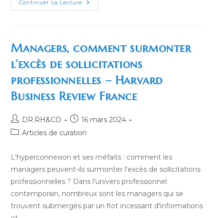
Ces
Continuer La Lecture
RH
Qui
Veulent
Changer
De
Métier
Managers, comment surmonter
:
Comment
l’excès de sollicitations
Mettre
Fin
professionnelles – Harvard
À
L’hémorragie
–
Business Review France
L’Express
Auteur/autrice
Publication
DR.RH&CO
16 mars 2024
de
publiée :
Post
Articles de curation
la
category:
publication :
L'hyperconnexion et ses méfaits : comment les
managers peuvent-ils surmonter l'excès de sollicitations
professionnelles ? Dans l'univers professionnel
contemporain, nombreux sont les managers qui se
trouvent submergés par un flot incessant d'informations
et…