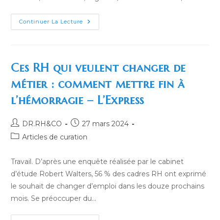
Management :
Continuer La Lecture
Le
Malaise
Des
Cadres
Résumé
En
Ces RH qui veulent changer de
Trois Chiffres
–
métier : comment mettre fin à
L’Express
l’hémorragie – L’Express
Auteur/autrice
Publication
DR.RH&CO
27 mars 2024
de
publiée :
Post
Articles de curation
la
category:
publication :
Travail. D’après une enquête réalisée par le cabinet
d’étude Robert Walters, 56 % des cadres RH ont exprimé
le souhait de changer d’emploi dans les douze prochains
mois. Se préoccuper du…