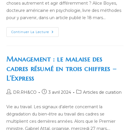
choses autrement et agir différemment ? Alice Boyes,
docteure américaine en psychologie, livre des méthodes
pour y parvenir, dans un article publié le 18 mars…
Êtes-
Continuer La Lecture
Vous
Un
Penseur
Flexible ?
5
Stratégies
Management : le malaise des
Pour
Le
cadres résumé en trois chiffres –
Devenir
–
L’Express
Madame
Figaro
Auteur/autrice
Publication
Post
DR.RH&CO
3 avril 2024
Articles de curation
de
publiée :
category:
la
Vie au travail. Les signaux d’alerte concernant la
publication :
dégradation du bien-être au travail des cadres se
multiplient ces dernières années. Alors que le Premier
ministre, Gabriel Attal, organise, mercredi 27 mars,…