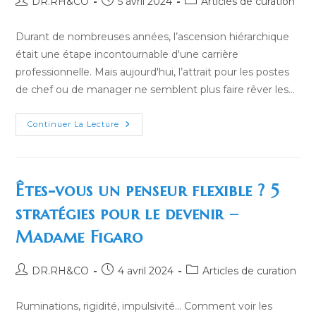
DR.RH&CO
5 avril 2024
Articles de curation
de
publiée :
category:
la
Durant de nombreuses années, l’ascension hiérarchique
publication :
était une étape incontournable d'une carrière
professionnelle. Mais aujourd'hui, l’attrait pour les postes
de chef ou de manager ne semblent plus faire rêver les…
Les
Continuer La Lecture
Jeunes
Ne
Veulent
Plus
Devenir
Managers
Êtes-vous un penseur flexible ? 5
Ou
Occuper
stratégies pour le devenir –
Des
Postes
Madame Figaro
À
Responsabilités
–
RTS
Auteur/autrice
Publication
Post
DR.RH&CO
4 avril 2024
Articles de curation
de
publiée :
category:
la
Ruminations, rigidité, impulsivité... Comment voir les
publication :