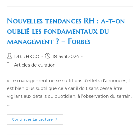
Interview
« Challenges
D’entreprises
En
2024 »,
Nouvelles tendances RH : a-t-on
En
Ligne
oublié les fondamentaux du
Le
24
management ? – Forbes
Avril
2024
Auteur/autrice
Publication
DR.RH&CO
18 avril 2024
de
publiée :
Post
Articles de curation
la
category:
publication :
« Le management ne se suffit pas d’effets d’annonces, il
est bien plus subtil que cela car il doit sans cesse être
vigilant aux détails du quotidien, à l’observation du terrain,
…
Nouvelles
Continuer La Lecture
Tendances
RH
:
A-