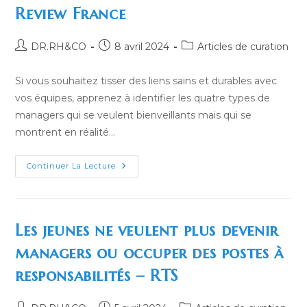
Possible ?
Review France
Auteur/autrice
Publication
Post
DR.RH&CO
8 avril 2024
Articles de curation
de
publiée :
category:
la
Si vous souhaitez tisser des liens sains et durables avec
publication :
vos équipes, apprenez à identifier les quatre types de
managers qui se veulent bienveillants mais qui se
montrent en réalité…
Êtes-
Continuer La Lecture
Vous
Un
Manager
Toxique
Qui
S’ignore ?
Les jeunes ne veulent plus devenir
–
Harvard
managers ou occuper des postes à
Business
Review
responsabilités – RTS
France
Auteur/autrice
Publication
Post