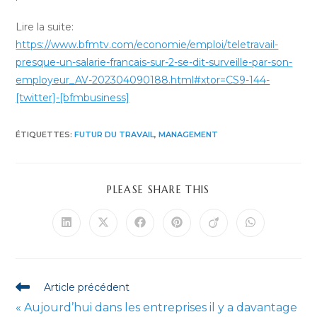
Lire la suite:
https://www.bfmtv.com/economie/emploi/teletravail-
presque-un-salarie-francais-sur-2-se-dit-surveille-par-son-
employeur_AV-202304090188.html#xtor=CS9-144-
[twitter]-[bfmbusiness]
ÉTIQUETTES
:
FUTUR DU TRAVAIL
,
MANAGEMENT
PARTAGER
PLEASE SHARE THIS
CE
CONTENU
Ouvrir
Ouvrir
Ouvrir
Ouvrir
Ouvrir
Ouvrir
dans
dans
dans
dans
dans
dans
une
une
une
une
une
une
autre
autre
autre
autre
autre
autre
fenêtre
fenêtre
fenêtre
fenêtre
fenêtre
fenêtre
Read
Article précédent
more
« Aujourd’hui dans les entreprises il y a davantage
articles